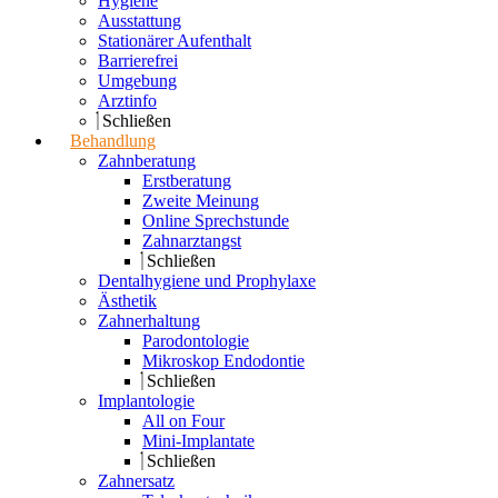
Hygiene
Ausstattung
Stationärer Aufenthalt
Barrierefrei
Umgebung
Arztinfo
Schließen
Behandlung
Zahnberatung
Erstberatung
Zweite Meinung
Online Sprechstunde
Zahnarztangst
Schließen
Dentalhygiene und Prophylaxe
Ästhetik
Zahnerhaltung
Parodontologie
Mikroskop Endodontie
Schließen
Implantologie
All on Four
Mini-Implantate
Schließen
Zahnersatz