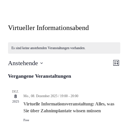
Virtueller Informationsabend
Es sind keine anstehenden Veranstaltungen vorhanden.
Ansic
Veran
Anstehende
Liste
Ansic
Navig
Datum
Navig
wählen.
Vergangene Veranstaltungen
DEZ.
8
Mo., 08. Dezember 2025 / 19:00
-
20:00
2025
Virtuelle Informationsveranstaltung: Alles, was
Sie über Zahnimplantate wissen müssen
Free