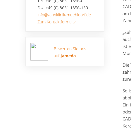
Tel.: +49 (0) 8631 1856-0
CADC
Fax: +49 (0) 8631 1856-130
am I
info@zahnklinik-muehldorf.de
Zahn
Zum Kontaktformular
„Zäh
auc
ist 
Bewerten Sie uns
Mon
auf
Jameda
Die 
zahn
zun
So i
abb
Ein 
ode
CAD
Kera