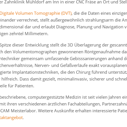
er Zahnklinik Mühldorf am Inn in einer CNC Fräse an Ort und Stel
Digitale Volumen Tomographie (DVT)
, die die Daten eines einzi
einander verrechnet, stellt außergewöhnlich strahlungsarm die 
idimensional dar und erlaubt Diagnose, Planung und Navigation 
gen zehntel Millimetern.
Spitze dieser Entwicklung stellt die 3D Überlagerung der gescan
ch den Volumentomographen gewonnenen Röntgenaufnahme dar. 
ntechniker gemeinsam umfassende Gebisssanierungen anhand der
henverhältnisse, Nerven- und Gefäßverläufe exakt vorausplanen 
gierte Implantationstechniken, die den Chirurg führend unterstüt
 hilfreich. Dass damit gezielt, minimalinvasiv, sicherer und schn
eile für Patienten.
beschriebene, computergestützte Medizin ist seit vielen Jahren e
 mit ihren verschiedenen ärztlichen Fachabteilungen, Partnerza
CAM Meisterlabor. Weitere Auskünfte erhalten interessierte Pat
taktangebot
.