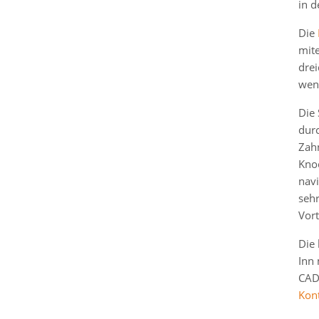
in d
Die
mit
dre
weni
Die 
dur
Zah
Knoc
navi
sehr
Vort
Die 
Inn
CAD
Kon