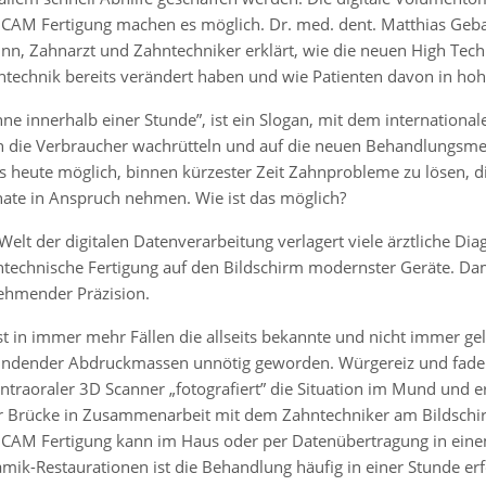
AM Fertigung machen es möglich. Dr. med. dent. Matthias Gebaue
nn, Zahnarzt und Zahntechniker erklärt, wie die neuen High Tec
technik bereits verändert haben und wie Patienten davon in ho
ne innerhalb einer Stunde”, ist ein Slogan, mit dem internationa
h die Verbraucher wachrütteln und auf die neuen Behandlungsm
es heute möglich, binnen kürzester Zeit Zahnprobleme zu lösen, d
ate in Anspruch nehmen. Wie ist das möglich?
Welt der digitalen Datenverarbeitung verlagert viele ärztliche D
technische Fertigung auf den Bildschirm modernster Geräte. Dami
ehmender Präzision.
st in immer mehr Fällen die allseits bekannte und nicht immer 
indender Abdruckmassen unnötig geworden. Würgereiz und fader 
intraoraler 3D Scanner „fotografiert” die Situation im Mund und 
r Brücke in Zusammenarbeit mit dem Zahntechniker am Bildschirm
CAM Fertigung kann im Haus oder per Datenübertragung in einem
mik-Restaurationen ist die Behandlung häufig in einer Stunde erf