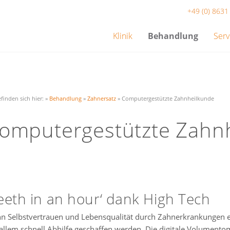
+49 (0) 863
Klinik
Behandlung
Serv
efinden sich hier:
»
Behandlung
»
Zahnersatz
»
Computergestützte Zahnheilkunde
omputergestützte Zahn
eeth in an hour‘ dank High Tech
n Selbstvertrauen und Lebensqualität durch Zahnerkrankungen e
allem schnell Abhilfe geschaffen werden. Die digitale Volument