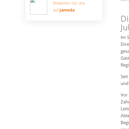
Bewerten Sie uns
auf
Jameda
Di
Ju
Im S
Dir
ges
Gäst
Reg
Seit
und 
Vor 
Zahn
Leit
Abte
Bege