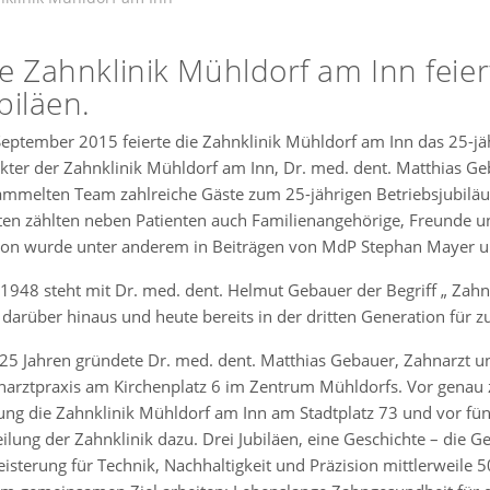
e Zahnklinik Mühldorf am Inn feie
biläen.
eptember 2015 feierte die Zahnklinik Mühldorf am Inn das 25-jäh
ekter der Zahnklinik Mühldorf am Inn, Dr. med. dent. Matthias
ammelten Team zahlreiche Gäste zum 25-jährigen Betriebsjubilä
en zählten neben Patienten auch Familienangehörige, Freunde un
ion wurde unter anderem in Beiträgen von MdP Stephan Mayer un
 1948 steht mit Dr. med. dent. Helmut Gebauer der Begriff „ Zah
darüber hinaus und heute bereits in der dritten Generation für z
25 Jahren gründete Dr. med. dent. Matthias Gebauer, Zahnarzt u
arztpraxis am Kirchenplatz 6 im Zentrum Mühldorfs. Vor genau z
ung die Zahnklinik Mühldorf am Inn am Stadtplatz 73 und vor fün
ilung der Zahnklinik dazu. Drei Jubiläen, eine Geschichte – die 
isterung für Technik, Nachhaltigkeit und Präzision mittlerweile 5